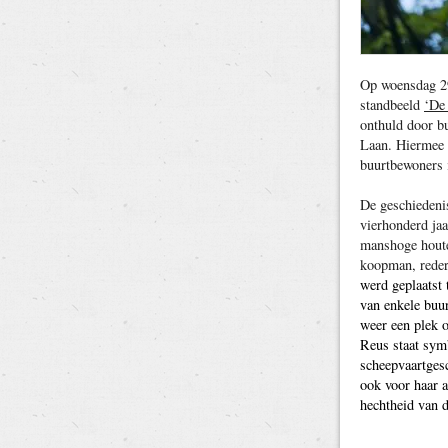
Op woensdag 29
standbeeld
‘De
onthuld door b
Laan. Hiermee 
buurtbewoners i
De geschiedeni
vierhonderd jaa
manshoge houte
koopman, reder
werd geplaatst 
van enkele buur
weer een plek 
Reus staat sym
scheepvaartges
ook voor haar a
hechtheid van d