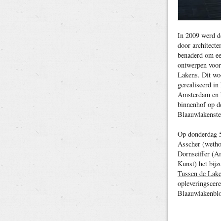
In 2009 werd d
door architect
benaderd om ee
ontwerpen voor
Lakens. Dit wo
gerealiseerd in
Amsterdam en b
binnenhof op d
Blaauwlakenste
Op donderdag 5
Asscher (weth
Dornseiffer (A
Kunst) het bijz
Tussen de Lak
opleveringscer
Blaauwlakenblo