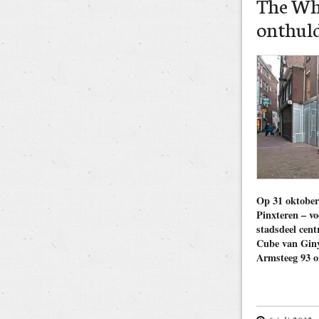
The Wh
onthul
Op 31 oktober
Pinxteren – vo
stadsdeel cen
Cube van Giny
Armsteeg 93 o