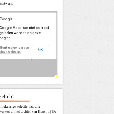
unstwerk.
Grote kaart
gelicht
llekeurige selectie van drie
werken uit het
archief
van Kunst bij De