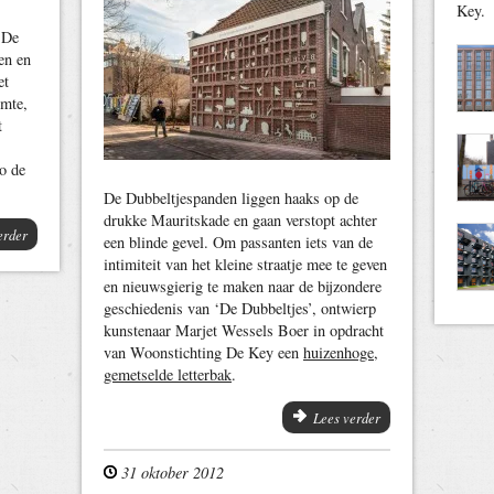
Key.
 De
en en
et
imte,
t
o de
De Dubbeltjespanden liggen haaks op de
drukke Mauritskade en gaan verstopt achter
erder
een blinde gevel. Om passanten iets van de
intimiteit van het kleine straatje mee te geven
en nieuwsgierig te maken naar de bijzondere
geschiedenis van ‘De Dubbeltjes’, ontwierp
kunstenaar Marjet Wessels Boer in opdracht
van Woonstichting De Key een
huizenhoge,
gemetselde letterbak
.
Lees verder
31 oktober 2012