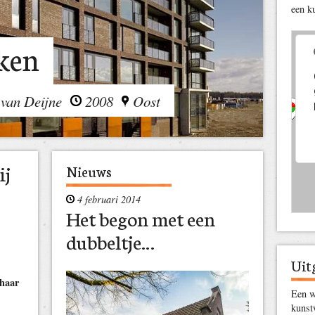
een k
ken
 van Deijne
2008
Oost
ij
Nieuws
4 februari 2014
Het begon met een
dubbeltje…
Uit
 haar
Een wi
kunst