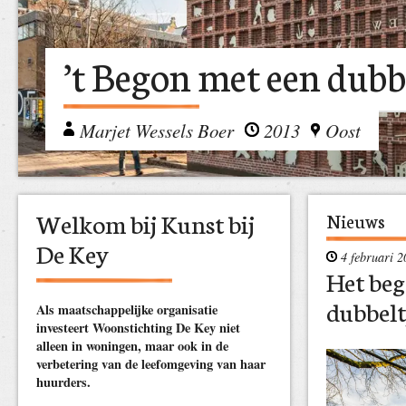
’t Begon met een dubb
Marjet Wessels Boer
2013
Oost
Welkom bij Kunst bij
Nieuws
De Key
4 februari 2
Het beg
dubbel
Als maatschappelijke organisatie
investeert Woonstichting De Key niet
alleen in woningen, maar ook in de
verbetering van de leefomgeving van haar
huurders.