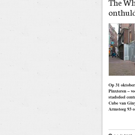
The Wh
onthul
Op 31 oktober
Pinxteren – vo
stadsdeel cen
Cube van Giny
Armsteeg 93 o