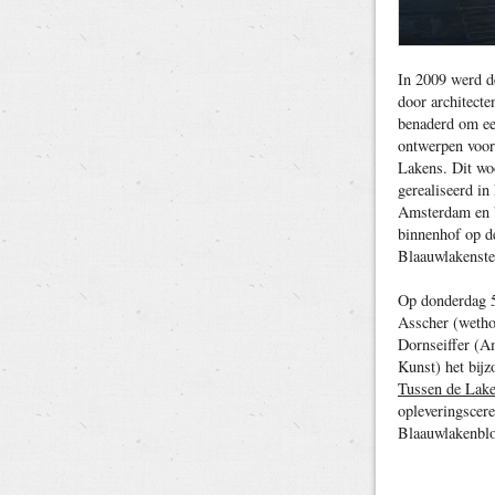
In 2009 werd d
door architect
benaderd om ee
ontwerpen voor
Lakens. Dit wo
gerealiseerd in
Amsterdam en b
binnenhof op d
Blaauwlakenste
Op donderdag 5
Asscher (weth
Dornseiffer (A
Kunst) het bijz
Tussen de Lak
opleveringscer
Blaauwlakenblo