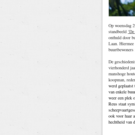
Op woensdag 29
standbeeld
‘De
onthuld door b
Laan. Hiermee 
buurtbewoners i
De geschiedeni
vierhonderd jaa
manshoge houte
koopman, reder
werd geplaatst 
van enkele buur
weer een plek 
Reus staat sym
scheepvaartges
ook voor haar a
hechtheid van d