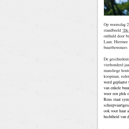
Op woensdag 29
standbeeld
‘De
onthuld door b
Laan. Hiermee 
buurtbewoners i
De geschiedeni
vierhonderd jaa
manshoge houte
koopman, reder
werd geplaatst 
van enkele buur
weer een plek 
Reus staat sym
scheepvaartges
ook voor haar a
hechtheid van d