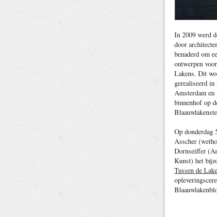
In 2009 werd d
door architect
benaderd om ee
ontwerpen voor
Lakens. Dit wo
gerealiseerd in
Amsterdam en b
binnenhof op d
Blaauwlakenste
Op donderdag 5
Asscher (weth
Dornseiffer (A
Kunst) het bijz
Tussen de Lak
opleveringscer
Blaauwlakenblo