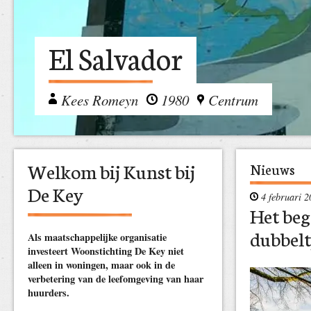
El Salvador
Kees Romeyn
1980
Centrum
Welkom bij Kunst bij
Nieuws
De Key
4 februari 2
Het beg
dubbel
Als maatschappelijke organisatie
investeert Woonstichting De Key niet
alleen in woningen, maar ook in de
verbetering van de leefomgeving van haar
huurders.