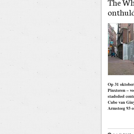
The Wh
onthul
Op 31 oktober
Pinxteren – vo
stadsdeel cen
Cube van Giny
Armsteeg 93 o